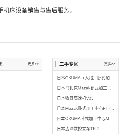
手机床设备销售与售后服务。
盟
二手专区
更多>>
更多>>
日本OKUMA（大隈）卧式加工中心MC-500H
日本马扎克Mazak卧式加工中心HCN-6000Ⅱ
日本牧野高速机V33
日本Mazak卧式加工中心FH-4800
日本OKUMA卧式加工中心MX-50HB
日本泷泽数控立车TK-2