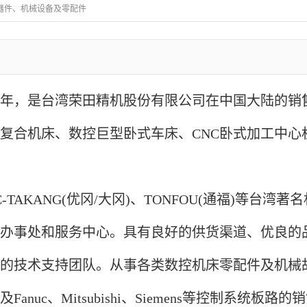
器件、机械设备及零配件
05年，是台湾荣田精机股份有限公司在中国大陆的
复合机床
、
数控巨型卧式车床
、
CNC卧式加工中
-TAKANG(优冈/大冈)、TONFOU(通福)
等台湾著名
办事处和服务中心。具有良好的供货渠道、优良的
的技术支持团队。
从事
各类数控机床零配件及机械
及
F
anuc、
M
itsubishi、
Siemens等控制系统板路