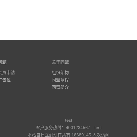
问题
关于同盟
会员申请
组织架构
广告位
同盟章程
同盟简介
test
客户服务热线：4001234567
test
本站自建立到现在共有 18689145 人次访问