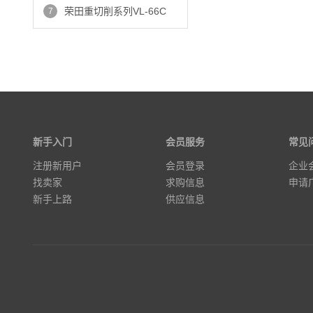
荣田重切削系列VL-66C
7
新手入门
会员服务
常见
注册新用户
会员登录
企业
找卖家
求购信息
申请
新手上路
供应信息