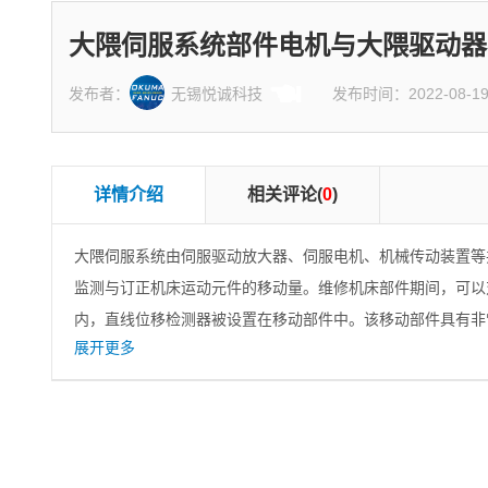
大隈伺服系统部件电机与大隈驱动器
发布者：
无锡悦诚科技
发布时间：2022-08-1
详情介绍
相关评论(
0
)
大隈伺服系统由伺服驱动放大器、伺服电机、机械传动装置等
监测与订正机床运动元件的移动量。维修机床部件期间，可以
内，直线位移检测器被设置在移动部件中。该移动部件具有非
展开更多
传动装置形成的非线性因素如摩擦阻尼、反响间隙等都会影响
服大隈驱动器、伺服电源、伺服电机、系统主机、各种电路板
伺服电机控制技术发展趋向电机控制专用集成电路是依据用户
列，是企业设计伺服电机最普遍的形式。该电路的特点在于用
用户要求、数量少等方面，设计、生产时间短。集成电路电子