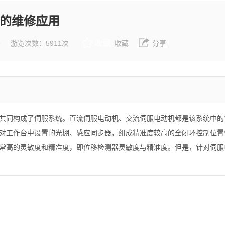
的维修应用
9
游览次数：5911次
收藏
分享
共同构成了伺服系统。直流伺服电动机、交流伺服电动机都是该系统中的
对工作台中设置的光棚、感应同步器，组成精准度较高的全闭环控制位置
常高的灵敏度和精准度，即位移检测器灵敏度与精准度。但是，针对伺服
稳定性。此外，伺服系统安装与调试的过程也极为复杂。无锡市悦诚科技
等电气的维修。
、电子系统要求设计的集成电路。设计软件主要为复杂可编程逻辑器件和
户现场可操控编程，实现操作边界的有效扫描。电机控制专用集成电路的
技术和用户机电系统生产出来的产品，比较通用电路而言质量更高，功耗