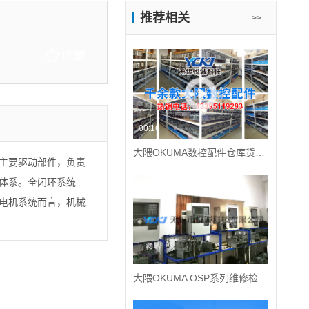
推荐相关
>>
00:16
大隈OKUMA数控配件仓库货源充足，维修备件充足。
主要驱动部件，负责
体系。全闭环系统
电机系统而言，机械
大隈数控配件维修
伺
现场可编程逻辑阵
大隈OKUMA OSP系列维修检测平台
特点主要体现在制定
相对较低，也体现出