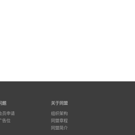
问题
关于同盟
会员申请
组织架构
广告位
同盟章程
同盟简介