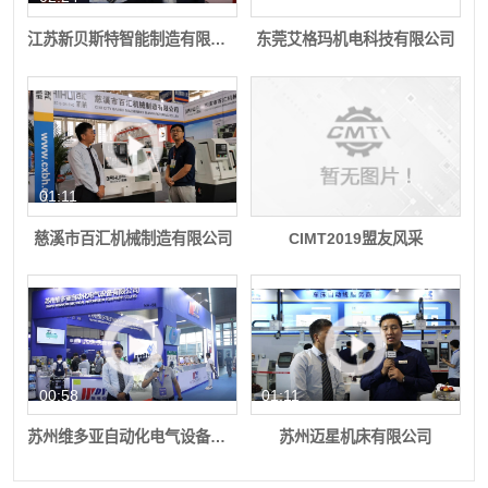
全，并以其高质量、高精度、高可靠性和先进性与实
江苏新贝斯特智能制造有限公司
东莞艾格玛机电科技有限公司
用性，不仅能满足用户的需求，更是提升了国家及地
方的产业水平，优化了产业结构。友嘉机床集团以享
誉全球的"FEELER"品牌行销国内外市场，由于品质
稳定、服务周全深受用户信赖，2006年更是赢得"国
01:11
内加工中心应用调查评选用户满意品牌"荣誉，并成为
慈溪市百汇机械制造有限公司
CIMT2019盟友风采
国家免检产品。
友匠机床设备（上海）有限公司配备专业的销售和
服务团队，依托集团公司全系列的优良机种，得到越
来越多的客户青睐与采购使用。
00:58
01:11
苏州维多亚自动化电气设备有限公司
苏州迈星机床有限公司