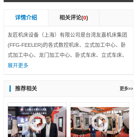
详情介绍
相关评论(
0
)
友匠机床设备（上海）有限公司是台湾友嘉机床集团
(FFG-FEELER)的各式数控机床、立式加工中心、卧
式加工中心、龙门加工中心、卧式车床、立式车床、
镗床、钻攻中心、立式五轴加工中心、龙门五轴加工
展开更多
中心、磨床、自动化生产线、FMS、FMC、交钥匙工
程等产品的专业销售和服务公司。
推荐相关
更多>>
友嘉机床在大陆、台湾、日本、韩国、美国、瑞
士、意大利、德国共有多家数控机床厂，拥有全系列
的机种，从立式、卧式加工中心系列、龙门型5面、5
轴加工中心、CNC车床、磨床、柔性制造系统
（FMS）、数控线切割机到电子加工设备等一应俱
02:24
01:27