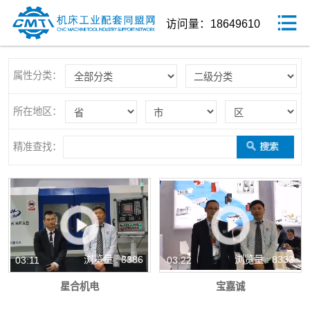
访问量：18649610
属性分类：
所在地区：
精准查找：
浏览量 : 8386
浏览量 : 8333
03:11
03:22
星合机电
宝嘉诚