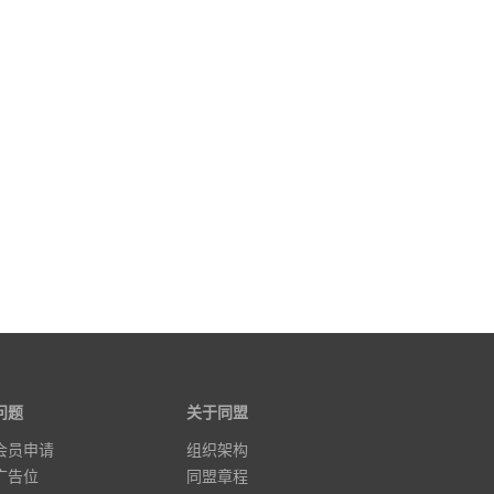
问题
关于同盟
会员申请
组织架构
广告位
同盟章程