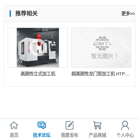
推荐相关
更多>>
由大扭力主轴与超高刚性的结构设计，赋予本系列
突出的重切削能力，任何欲提高切屑移除率、减少
加工循环，或各种不易切削材质的加工难题，都可
00:09
HTP
交由
系列轻易克服
如：石油、能源设备、风力
发电、钢铁、轨道、航空航天、高硬度金属切削等
高刚性立式加工机
超高刚性龙门型加工机 HTP系列
加工
1. U
Z
型鞍座配合
轴四滑轨、十滑块的高刚性设
Z
计，让主轴头获得稳固的支撑，即使
轴长行程悬
伸切削，亦可维持优异的加工精度
首页
技术论坛
我要发布
产品商城
个人中心