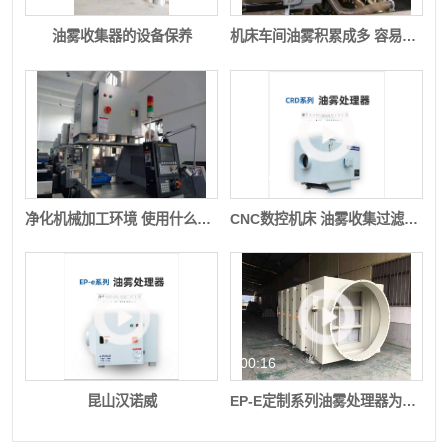
4）可选用IE2高效电机
油雾收集器的设备保养
机床车间油雾积累成多 容易引发哪些事故现象
5）过滤段和风机段在同一机箱，噪音更小，减少设
备摆放面积
过滤结构
--（采用四级过滤）
1）一级过滤采用高抛光不锈钢旋涡式分离器，将大
00:09
颗粒油雾进行分离。
净化机械加工环境 使用什么环保设备节能高效
CNC数控机床 油雾收集过滤设备
2）二级过滤通过不锈钢丝过滤段过滤大油雾颗粒。
3) 三级过滤通过不锈钢和织物材料混合编制的过滤段
过滤小油雾颗粒。
4）四级过滤通过耐油材料制成的F9级过滤器过滤微
小油雾颗粒。
00:09
00:16
5) 可根据客户现场需要配置高效过滤或活性炭过滤。
昆山汉诺威
EP-E定制系列油雾处理器为大型油雾收集处理主机
6）可以根据现场需要选择与静电式过滤混合配置。