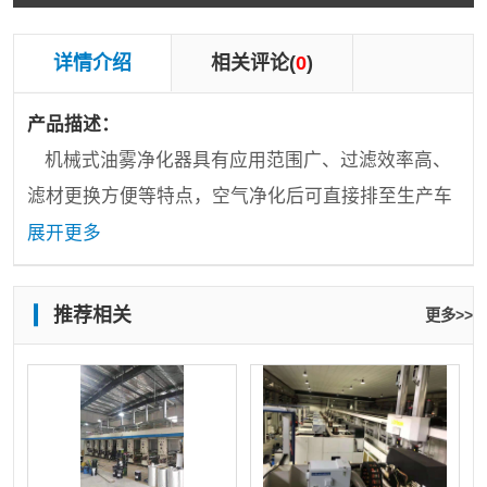
详情介绍
相关评论(
0
)
产品描述：
机械式油雾净化器具有应用范围广、过滤效率高、
滤材更换方便等特点，空气净化后可直接排至生产车
间。模块化设计，可提供
800-50000m3/h多种规格产
展开更多
品
产品特点
：
推荐相关
更多>>
1）基于模块化设计，风量可根据需要任意组合
2）自清式过滤：过滤器下方设有排油孔，由于过滤
器垂直摆放，因此过滤的油液可根据重力自动流向污
液槽，维护间隔得到延长。
3）净化效率：99.9%。（德国DIN 24185标准）