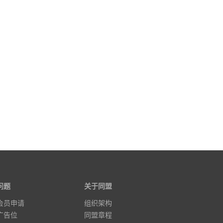
问题
关于同盟
会员申请
组织架构
广告位
同盟章程