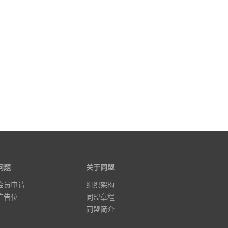
问题
关于同盟
会员申请
组织架构
广告位
同盟章程
同盟简介