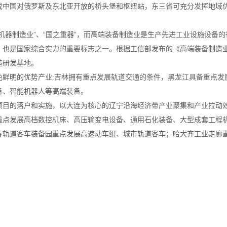
成中国对俄罗斯及东北亚开放的桥头堡和枢纽站，东三省可充分发挥地域
机器制造业”、“国之重器”，而高端装备制造业是生产先进工业设施设备
也是国家综合实力的重要标志之一。根据工信部发布的《高端装备制造业
造研发基地。
色鲜明的优势产业:吉林拥有重点发展轨道交通的条件，黑龙江具备重点发
备、智能机器人等高端装备。
项目的落户和实施，以大连为核心的辽宁沿海经济带产业聚集和产业拉动
重点发展高档数控机床、高压输变电设备、通用石化装备、大型成套工程
春轨道客车装备园重点发展高速动车组、城市轨道客车；哈大齐工业走廊