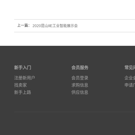
上一篇：
2020昆山IIE工业智能展示会
新手入门
会员服务
常见
注册新用户
会员登录
企业
找卖家
求购信息
申请
新手上路
供应信息