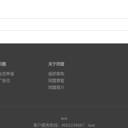
问题
关于同盟
会员申请
组织架构
广告位
同盟章程
同盟简介
test
客户服务热线：4001234567
test