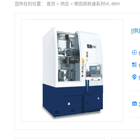
您所在的位置：
首页
>
供应
>
荣田高转速系列VL-86H
[供