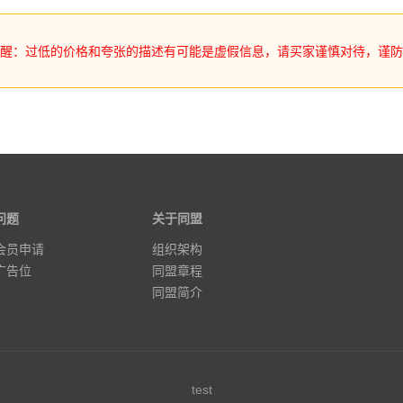
提醒：过低的价格和夸张的描述有可能是虚假信息，请买家谨慎对待，谨防
问题
关于同盟
会员申请
组织架构
广告位
同盟章程
同盟简介
test