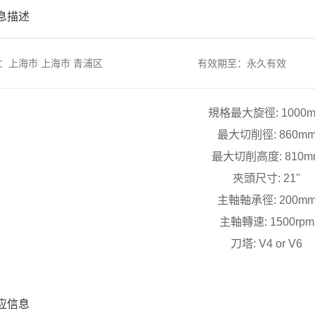
息描述
：上海市 上海市 青浦区
有效期至：永久有效
規格最大旋徑: 1000
最大切削徑: 860m
最大切削高度: 810m
夾頭尺寸: 21''
主軸軸承徑: 200m
主軸轉速: 1500rpm
刀塔: V4 or V6
应信息