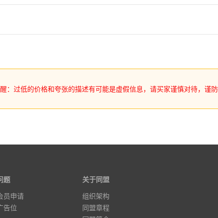
提醒：过低的价格和夸张的描述有可能是虚假信息，请买家谨慎对待，谨防
问题
关于同盟
会员申请
组织架构
广告位
同盟章程