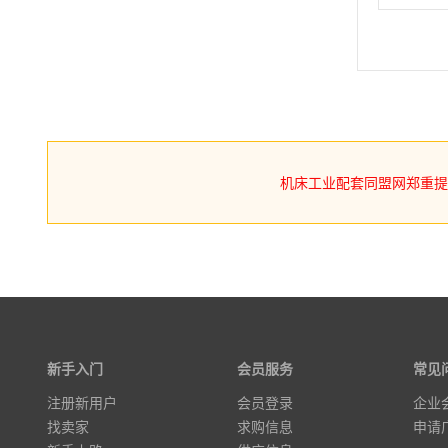
机床工业配套同盟网郑重
新手入门
会员服务
常见
注册新用户
会员登录
企业
找卖家
求购信息
申请