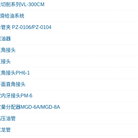
切削系列VL-300CM
滑给油系统
管夹 PZ-0106/PZ-0104
滤油器
直角接头
直接头
角接头PH6-1
平面直角接头
双内牙接头PM-6
量分配器MGD-6A/MGD-8A
高压油管
尼龙管