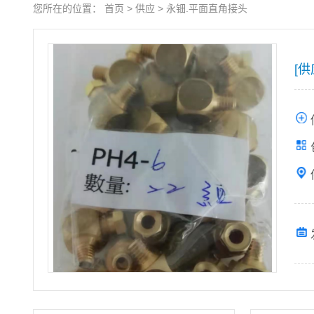
您所在的位置：
首页
>
供应
>
永钿.平面直角接头
[供