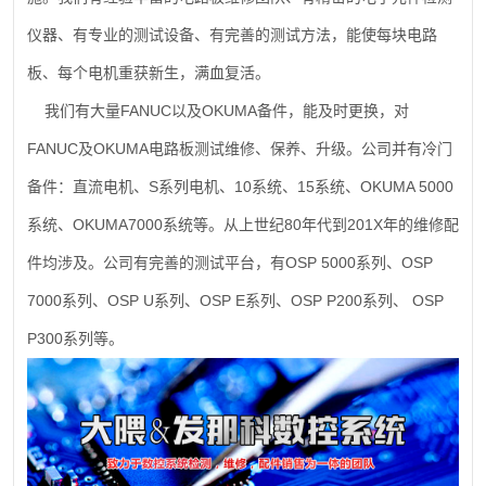
仪器、有专业的测试设备、有完善的测试方法，能使每块电路
板、每个电机重获新生，满血复活。
FANUC
OKUMA
我们有大量
以及
备件，能及时更换，对
FANUC
OKUMA
及
电路板测试维修、保养、升级。公司并有冷门
S
10
15
OKUMA 5000
备件：直流电机、
系列电机、
系统、
系统、
OKUMA7000
80
201X
系统、
系统等。从上世纪
年代到
年的维修配
OSP 5000
OSP
件均涉及。公司有完善的测试平台，有
系列、
7000
OSP U
OSP E
OSP P200
OSP
系列、
系列、
系列、
系列、
P300
系列等。