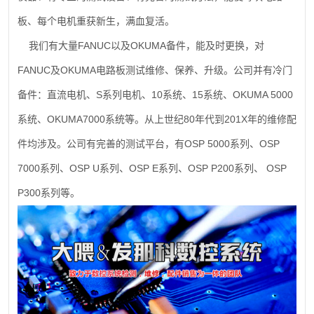
板、每个电机重获新生，满血复活。
FANUC
OKUMA
我们有大量
以及
备件，能及时更换，对
FANUC
OKUMA
及
电路板测试维修、保养、升级。公司并有冷门
S
10
15
OKUMA 5000
备件：直流电机、
系列电机、
系统、
系统、
OKUMA7000
80
201X
系统、
系统等。从上世纪
年代到
年的维修配
OSP 5000
OSP
件均涉及。公司有完善的测试平台，有
系列、
7000
OSP U
OSP E
OSP P200
OSP
系列、
系列、
系列、
系列、
P300
系列等。