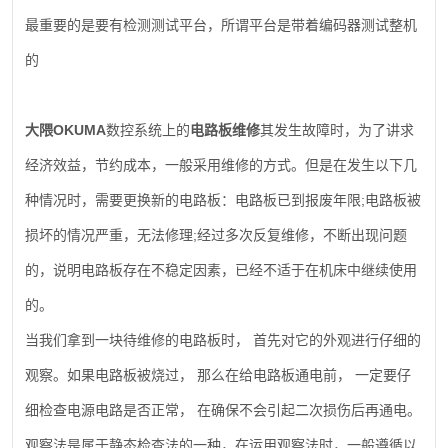
最重要的是要有检测测试平台，所谓平台是带着编码器测试整机
的
OKUMA
大隈
数控系统上的
电路板维修
其发生故障时，为了讲求
经济效益，节约成本，一般采用维修的方式。但是在发生以下几
;
种情况时，需要更换新的电路板：电路板已到报废年限
电路板被
;
损坏的情况严重，无法修理
经过多次反复维修，不断出现问题
的，说明电路板存在不稳定因素，已经不适于在机床中继续使用
的。
当我们拿到一块待维修的电路板时，
首先对它的外观进行仔细的
观察。如果电路板被烧过，
那么在给电路板通电前，
一定要仔
细检查电源电路是否正常，
在确保不会引起二次损伤后再通电。
观察法是属于静态检查法的一种，在运用观察法时，一般遵循以