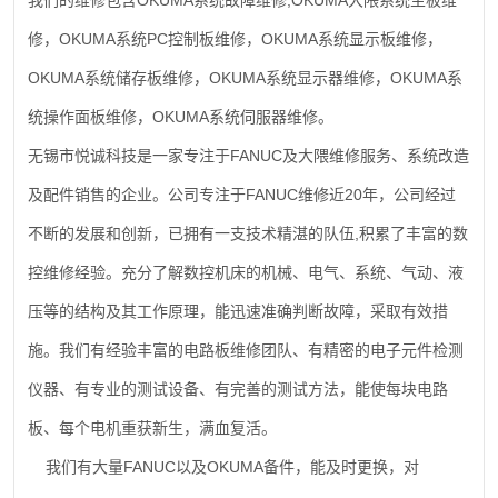
OKUMA
,OKUMA
我们的维修包含
系统故障维修
大隈系统主板维
OKUMA
PC
OKUMA
修，
系统
控制板维修，
系统显示板维修，
OKUMA
OKUMA
OKUMA
系统储存板维修，
系统显示器维修，
系
OKUMA
统操作面板维修，
系统伺服器维修。
FANUC
无锡市悦诚科技是一家专注于
及大隈维修服务、系统改造
FANUC
20
及配件销售的企业。公司专注于
维修近
年，公司经过
,
不断的发展和创新，已拥有一支技术精湛的队伍
积累了丰富的数
控维修经验。充分了解数控机床的机械、电气、系统、气动、液
压等的结构及其工作原理，能迅速准确判断故障，采取有效措
施。我们有经验丰富的电路板维修团队、有精密的电子元件检测
仪器、有专业的测试设备、有完善的测试方法，能使每块电路
板、每个电机重获新生，满血复活。
FANUC
OKUMA
我们有大量
以及
备件，能及时更换，对