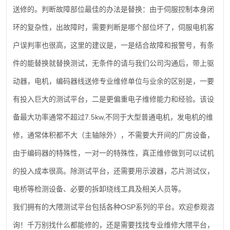
送修的。判断故障部位最佳的办法是替换：由于伺服控制本身闭
环的复杂性，出故障时，需要判断是哪个部位坏了，伺服电机客
户误判率也很高，这里的建议是，一是结合故障和报警号，有条
件的能替换就替换测试，无条件的请与我们公司沟通后，带上驱
动器，电机，编码器线送修专业维修单位与业余的区别是，一要
有投入巨大的测试平台，二是更偏重电子维修能力和经验。该设
7.5kw,
备最大功率通常不超过
不同于大型普通电机，发电机的维
修，通常体积都不大（主轴除外），不需要大开间的厂房设备，
由于编码器的特殊性，一对一的特殊性，真正维修做到可以试机
的投入成本很高。除测试平台，还需要用示波器，芯片测试仪，
电桥等检测设备、必要的拆卸绕线工具及相关人员等。
OSP
我们拥有的大隈测试平台包括各种
系列的平台。欢迎参观咨
询！千万别找什么都能修的，还是需要找找专业维修大隈平台，