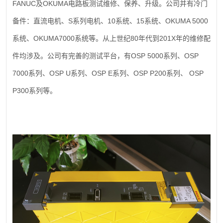
FANUC
OKUMA
及
电路板测试维修、保养、升级。公司并有冷门
S
10
15
OKUMA 5000
备件：直流电机、
系列电机、
系统、
系统、
OKUMA7000
80
201X
系统、
系统等。从上世纪
年代到
年的维修配
OSP 5000
OSP
件均涉及。公司有完善的测试平台，有
系列、
7000
OSP U
OSP E
OSP P200
OSP
系列、
系列、
系列、
系列、
P300
系列等。