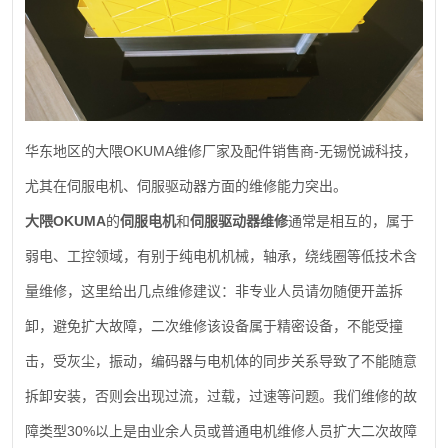
OKUMA
-
华东地区的大隈
维修厂家及配件销售商
无锡悦诚科技，
尤其在伺服电机、伺服驱动器方面的维修能力突出。
OKUMA
大隈
的
伺服电机
和
伺服驱动器维修
通常是相互的，属于
弱电、工控领域，有别于纯电机机械，轴承，绕线圈等低技术含
量维修，这里给出几点维修建议：非专业人员请勿随便开盖拆
卸，避免扩大故障，二次维修该设备属于精密设备，不能受撞
击，受灰尘，振动，编码器与电机体的同步关系导致了不能随意
拆卸安装，否则会出现过流，过载，过速等问题。我们维修的故
30%
障类型
以上是由业余人员或普通电机维修人员扩大二次故障