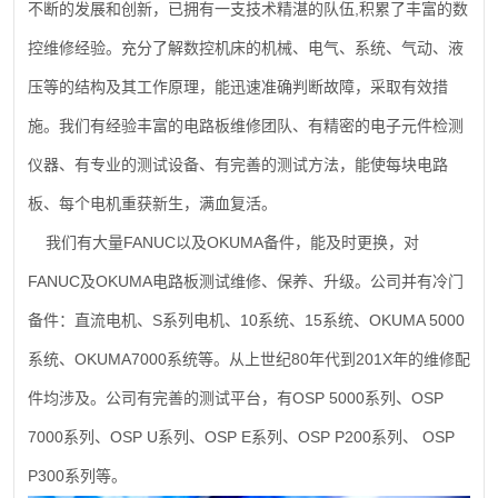
,
不断的发展和创新，已拥有一支技术精湛的队伍
积累了丰富的数
控维修经验。充分了解数控机床的机械、电气、系统、气动、液
压等的结构及其工作原理，能迅速准确判断故障，采取有效措
施。我们有经验丰富的电路板维修团队、有精密的电子元件检测
仪器、有专业的测试设备、有完善的测试方法，能使每块电路
板、每个电机重获新生，满血复活。
FANUC
OKUMA
我们有大量
以及
备件，能及时更换，对
FANUC
OKUMA
及
电路板测试维修、保养、升级。公司并有冷门
S
10
15
OKUMA 5000
备件：直流电机、
系列电机、
系统、
系统、
OKUMA7000
80
201X
系统、
系统等。从上世纪
年代到
年的维修配
OSP 5000
OSP
件均涉及。公司有完善的测试平台，有
系列、
7000
OSP U
OSP E
OSP P200
OSP
系列、
系列、
系列、
系列、
P300
系列等。