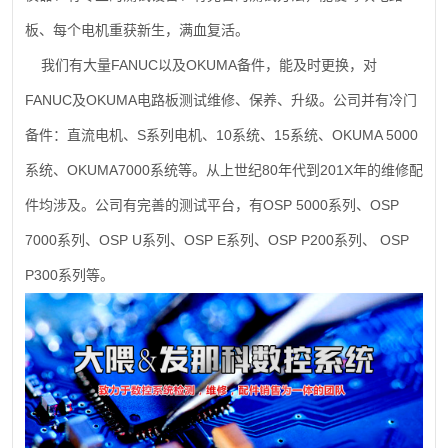
板、每个电机重获新生，满血复活。
FANUC
OKUMA
我们有大量
以及
备件，能及时更换，对
FANUC
OKUMA
及
电路板测试维修、保养、升级。公司并有冷门
S
10
15
OKUMA 5000
备件：直流电机、
系列电机、
系统、
系统、
OKUMA7000
80
201X
系统、
系统等。从上世纪
年代到
年的维修配
OSP 5000
OSP
件均涉及。公司有完善的测试平台，有
系列、
7000
OSP U
OSP E
OSP P200
OSP
系列、
系列、
系列、
系列、
P300
系列等。