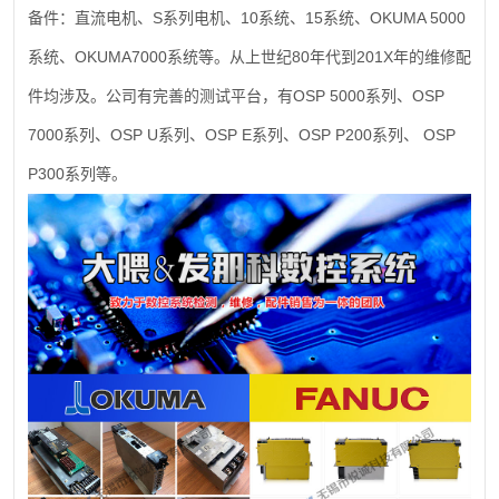
S
10
15
OKUMA 5000
备件：直流电机、
系列电机、
系统、
系统、
OKUMA7000
80
201X
系统、
系统等。从上世纪
年代到
年的维修配
OSP 5000
OSP
件均涉及。公司有完善的测试平台，有
系列、
7000
OSP U
OSP E
OSP P200
OSP
系列、
系列、
系列、
系列、
P300
系列等。