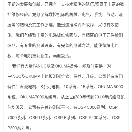
,
不断的发展和创新，已拥有一支技术精湛的队伍
积累了丰富的数
控维修经验。充分了解数控机床的机械、电气、系统、气动、液
压等的结构及其工作原理，能迅速准确判断故障，采取有效措
施。我们有经验丰富的电路板维修团队、有精密的电子元件检测
仪器、有专业的测试设备、有完善的测试方法，能使每块电路
板、每个电机重获新生，满血复活。
FANUC
OKUMA
我们有大量
以及
备件，能及时更换，对
FANUC
OKUMA
及
电路板测试维修、保养、升级。公司并有冷门
S
10
15
OKUMA 5000
备件：直流电机、
系列电机、
系统、
系统、
OKUMA7000
80
201X
系统、
系统等。从上世纪
年代到
年的维修配
OSP 5000
OSP
件均涉及。公司有完善的测试平台，有
系列、
7000
OSP U
OSP E
OSP P200
OSP
系列、
系列、
系列、
系列、
P300
系列等。